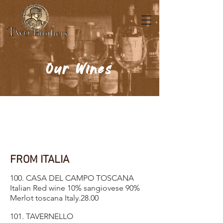
Our Wines
Join us for our traditional
FREE WINE Thursdays.
FROM 5PM TO 10PM
FROM ITALIA
100. CASA DEL CAMPO TOSCANA
Italian Red wine 10% sangiovese 90%
Merlot toscana Italy.28.00
101. TAVERNELLO