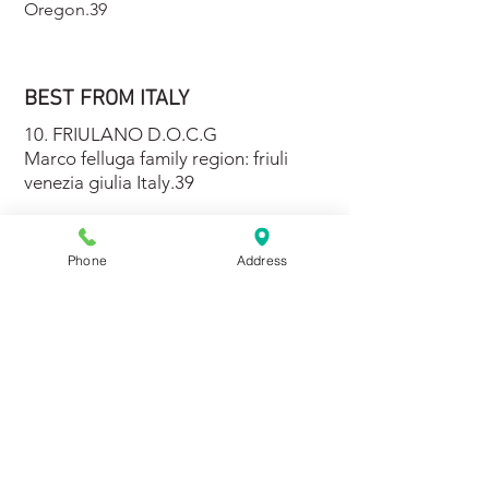
Oregon.39
BEST FROM ITALY
10. FRIULANO D.O.C.G
Marco felluga family region: friuli
venezia giulia Italy.39
11. FALANGHINA I.G.T
Villa raiano benevento campania
Phone
Address
italy.34
12. FIANO DI AVELLINO D.O.C.G
Villa raiano benevento campania
Italy.34
13. GRECO DI TUFO D.O.C.G
Villa raiano benevento campania
italy.34